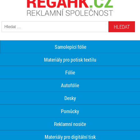
HLEDAT
Samolepící fólie
Materiály pro potisk textilu
Fólie
Autofólie
Desky
Pomůcky
Reklamní nosiče
Materiály pro digitální tisk