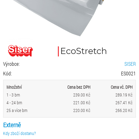
Výrobce:
SISER
Kód:
ES0021
Množství
Cena bez DPH
Cena vč. DPH
1 - 3 bm
239.00 Kč
289.19 Kč
4 - 24 bm
221.00 Kč
267.41 Kč
25 a více bm
220.00 Kč
266.20 Kč
Externě
Kdy zboží dostanu?