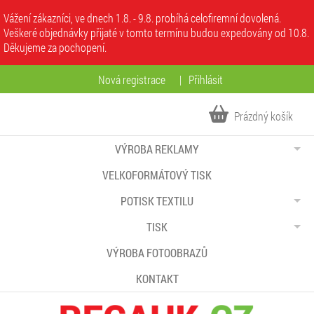
Vážení zákazníci, ve dnech 1.8. - 9.8. probíhá celofiremní dovolená.
Veškeré objednávky přijaté v tomto termínu budou expedovány od 10.8.
Děkujeme za pochopení.
Nová registrace
|
Přihlásit
Prázdný košík
VÝROBA REKLAMY
VELKOFORMÁTOVÝ TISK
POTISK TEXTILU
TISK
VÝROBA FOTOOBRAZŮ
KONTAKT