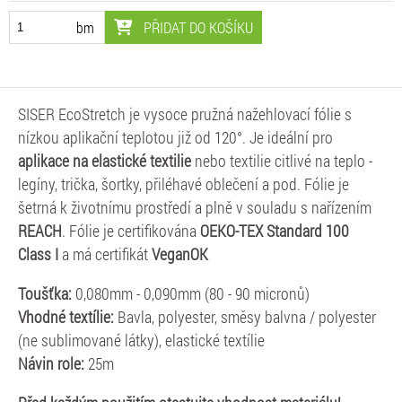
PŘIDAT DO KOŠÍKU
bm
SISER EcoStretch je vysoce pružná nažehlovací fólie s
nízkou aplikační teplotou již od 120°. Je ideální pro
aplikace na elastické textilie
nebo textilie citlivé na teplo -
legíny, trička, šortky, přiléhavé oblečení a pod. Fólie je
šetrná k životnímu prostředí a plně v souladu s nařízením
REACH
. Fólie je certifikována
OEKO-TEX Standard 100
Class I
a má certifikát
VeganOK
Toušťka:
0,080mm - 0,090mm (80 - 90 micronů)
Vhodné textílie:
Bavla, polyester, směsy balvna / polyester
(ne sublimované látky), elastické textílie
Návin role:
25m