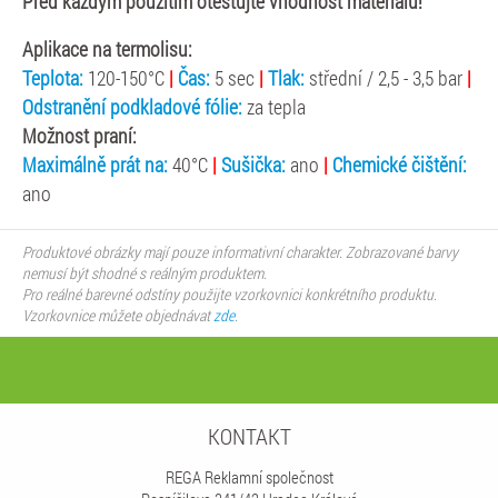
Před každým použitím otestujte vhodnost materiálu!
Aplikace na termolisu:
Teplota:
120-150°C
|
Čas:
5 sec
|
Tlak:
střední / 2,5 - 3,5 bar
|
Odstranění podkladové fólie:
za tepla
Možnost praní:
Maximálně prát na:
40°C
|
Sušička:
ano
|
Chemické čištění:
ano
Produktové obrázky mají pouze informativní charakter. Zobrazované barvy
nemusí být shodné s reálným produktem.
Pro reálné barevné odstíny použijte vzorkovnici konkrétního produktu.
Vzorkovnice můžete objednávat
zde
.
KONTAKT
REGA Reklamní společnost