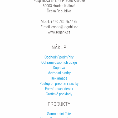
Pospíšilova 341/42 Hradec Králové
50003 Hradec Králové
Česká Republika
Mobil: +420 732 757 475
E-mail: eshop@regahk.cz
www.regahk.cz
NÁKUP
Obchodní podmínky
Ochrana osobních údajů
Doprava
Možnosti platby
Reklamace
Postup při přebírání zásilky
Formátování desek
Grafické podklady
PRODUKTY
Samolepící fólie