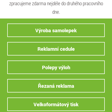
zpracujeme zdarma nejdéle do druhého pracovního
dne.
Výroba samolepek
Reklamní cedule
Polepy výloh
Řezaná reklama
Velkoformátový tisk