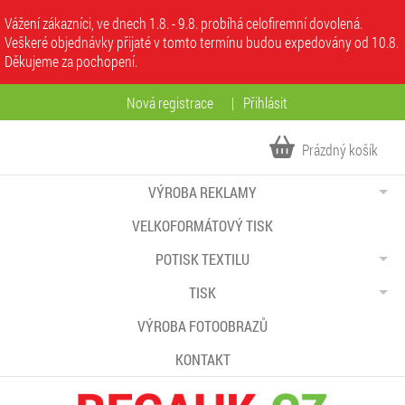
Vážení zákazníci, ve dnech 1.8. - 9.8. probíhá celofiremní dovolená.
Veškeré objednávky přijaté v tomto termínu budou expedovány od 10.8.
Děkujeme za pochopení.
Nová registrace
|
Přihlásit
Prázdný košík
VÝROBA REKLAMY
VELKOFORMÁTOVÝ TISK
POTISK TEXTILU
TISK
VÝROBA FOTOOBRAZŮ
KONTAKT