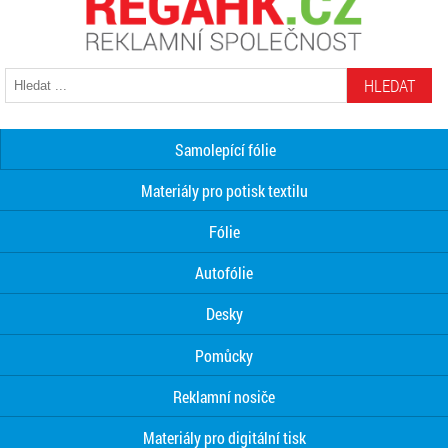
HLEDAT
Samolepící fólie
Materiály pro potisk textilu
Fólie
Autofólie
Desky
Pomůcky
Reklamní nosiče
Materiály pro digitální tisk