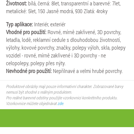
Životnost:
bílá, černá: 8let, transparentní a barevné: 7let,
metalické: 5let, 150 Jasně modrá, 930 Zlatá: 4roky
Typ aplikace:
Interiér, exteriér
Vhodné pro použití:
Rovné, mírně zakřivené, 3D povrchy,
letadla, lodě, reklamní cedule s dlouhodobou životností,
výlohy, kovové povrchy, značky, polepy výloh, skla, polepy
vozidel - rovné, mírně zakřivené i 3D povrchy - ne
celopolepy, polepy přes nýty.
Nevhodné pro použití:
Nepřilnavé a velmi hrubé povrchy.
Produktové obrázky mají pouze informativní charakter. Zobrazované barvy
nemusí být shodné s reálným produktem.
Pro reálné barevné odstíny použijte vzorkovnici konkrétního produktu.
Vzorkovnice můžete objednávat
zde
.