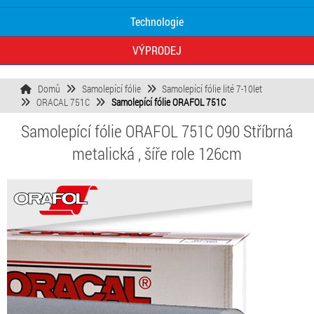
Technologie
VÝPRODEJ
Domů
Samolepící fólie
Samolepící fólie lité 7-10let
ORACAL 751C
Samolepící fólie ORAFOL 751C
Samolepící fólie ORAFOL 751C
090
Stříbrná
metalická
, šíře role 126cm