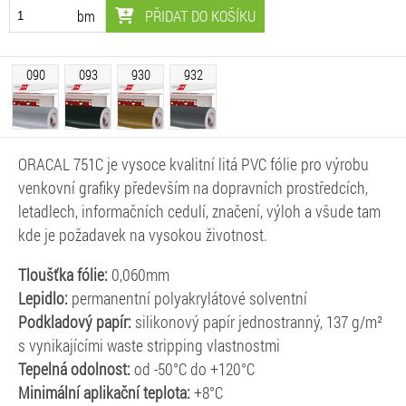
PŘIDAT DO KOŠÍKU
bm
090
093
930
932
ORACAL 751C je vysoce kvalitní litá PVC fólie pro výrobu
venkovní grafiky především na dopravních prostředcích,
letadlech, informačních cedulí, značení, výloh a všude tam
kde je požadavek na vysokou životnost.
Tloušťka fólie:
0,060mm
Lepidlo:
permanentní polyakrylátové solventní
Podkladový papír:
silikonový papír jednostranný, 137 g/m²
s vynikajícími waste stripping vlastnostmi
Tepelná odolnost:
od -50°C do +120°C
Minimální aplikační teplota:
+8°C