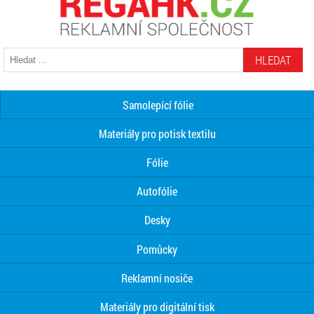
HLEDAT
Samolepící fólie
Materiály pro potisk textilu
Fólie
Autofólie
Desky
Pomůcky
Reklamní nosiče
Materiály pro digitální tisk