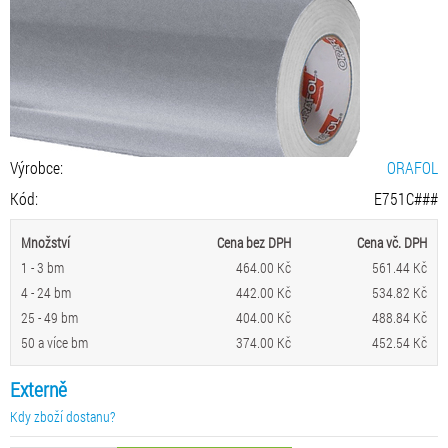
Výrobce:
ORAFOL
Kód:
E751C###
Množství
Cena bez DPH
Cena vč. DPH
1 - 3 bm
464.00 Kč
561.44 Kč
4 - 24 bm
442.00 Kč
534.82 Kč
25 - 49 bm
404.00 Kč
488.84 Kč
50 a více bm
374.00 Kč
452.54 Kč
Externě
Kdy zboží dostanu?