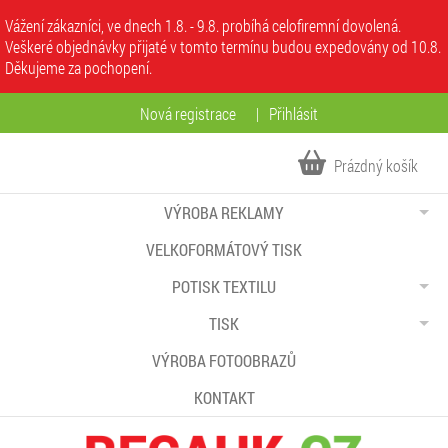
Vážení zákazníci, ve dnech 1.8. - 9.8. probíhá celofiremní dovolená.
Veškeré objednávky přijaté v tomto termínu budou expedovány od 10.8.
Děkujeme za pochopení.
Nová registrace
|
Přihlásit
Prázdný košík
VÝROBA REKLAMY
VELKOFORMÁTOVÝ TISK
POTISK TEXTILU
TISK
VÝROBA FOTOOBRAZŮ
KONTAKT