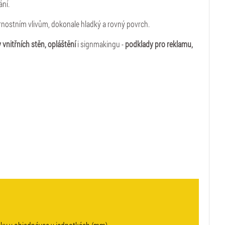
ání.
rnostním vlivům, dokonale hladký a rovný povrch.
 vnitřních stěn, opláštění
i signmakingu -
podklady pro reklamu,