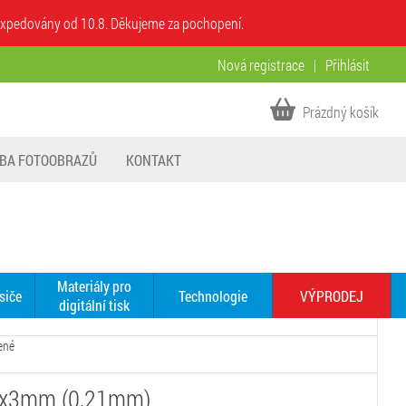
u expedovány od 10.8. Děkujeme za pochopení.
Nová registrace
|
Přihlásit
Prázdný košík
BA FOTOOBRAZŮ
KONTAKT
Materiály pro
siče
Technologie
VÝPRODEJ
digitální tisk
ené
00x3mm (0,21mm)