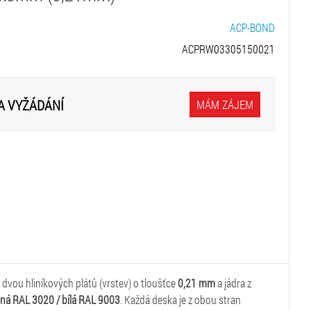
ACP-BOND
ACPRW03305150021
A VYŽÁDÁNÍ
MÁM ZÁJEM
e dvou hliníkových plátů (vrstev) o tloušťce
0,21 mm
a jádra z
ná RAL 3020 / bílá RAL 9003
. Každá deska je z obou stran