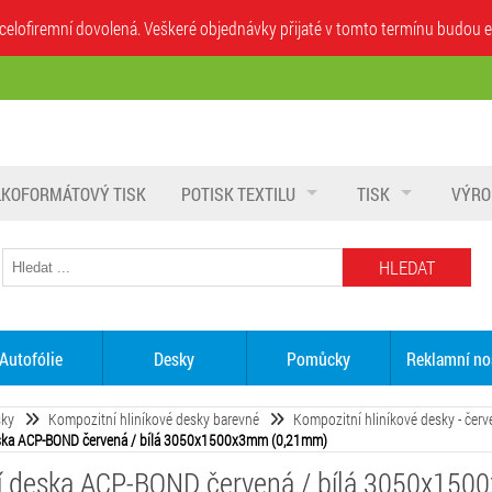
íhá celofiremní dovolená. Veškeré objednávky přijaté v tomto termínu budo
LKOFORMÁTOVÝ TISK
POTISK TEXTILU
TISK
VÝRO
HLEDAT
Autofólie
Desky
Pomůcky
Reklamní no
sky
Kompozitní hliníkové desky barevné
Kompozitní hliníkové desky - červ
ska ACP-BOND červená / bílá 3050x1500x3mm (0,21mm)
í deska ACP-BOND červená / bílá 3050x15