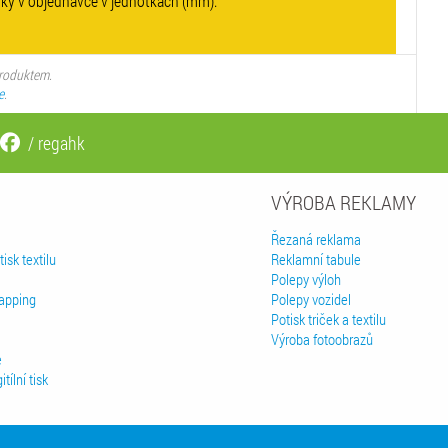
ky v objednávce v jednotkách (mm).
produktem.
e
.
/ regahk
VÝROBA REKLAMY
Řezaná reklama
isk textilu
Reklamní tabule
Polepy výloh
rapping
Polepy vozidel
Potisk triček a textilu
Výroba fotoobrazů
e
tílní tisk