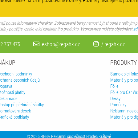
átování desek na Vámi požadované rozměry. Rozměry uvádějte do poznám
ají pouze informativní charakter. Zobrazované barvy nemusí být shodné s reálným 
dstíny použijte vzorkovnici konkrétního produktu. Vzorkovnice můžete objednávat
zd
2 757 475
eshop@regahk.cz
/ regahk.cz
NÁKUP
PRODUKTY
Obchodní podmínky
Samolepící fólie
Ochrana osobních údajů
Materiály pro pot
Doprava
Fólie
Možnosti platby
Fólie pro Car W
Reklamace
Desky
ostup při přebírání zásilky
Pomůcky
Formátování desek
Reklamní nosič
Grafické podklady
Materiály pro digi
© 2026 REGA Reklamní společnost Hradec Králové