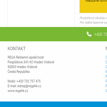
Nabízíme form
Produktové obrázky m
Pro reálné barevné o
+420 73
KONTAKT
REGA Reklamní společnost
Pospíšilova 341/42 Hradec Králové
50003 Hradec Králové
Česká Republika
Mobil: +420 732 757 475
P
E-mail: eshop@regahk.cz
www.regahk.cz