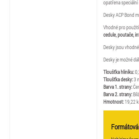
opatřena speciální 
Desky ACP Bond maj
Vhodné pro použití 
cedule, poutače, i
Desky jsou vhodné
Desky je možné dál
Tloušťka hliníku:
0
Tloušťka desky:
3
Barva 1. strany:
Če
Barva 2. strany:
Bíl
Hmotnost:
19,22 
Formátová