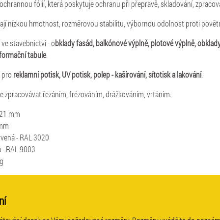
ochrannou fólií, která poskytuje ochranu při přepravě, skladování, zpracov
í nízkou hmotnost, rozměrovou stabilitu, výbornou odolnost proti povět
ve stavebnictví - o
bklady fasád, balkónové výplně, plotové výplně, obklady
nformační tabule
.
 pro
reklamní potisk, UV potisk, polep - kašírování, sítotisk a lakování
.
e zpracovávat řezáním, frézováním, drážkováním, vrtáním.
,21 mm
 mm
rvená - RAL 3020
á - RAL 9003
kg
ní