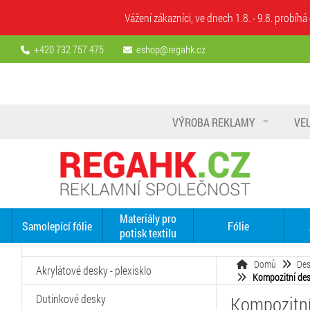
Vážení zákazníci, ve dnech 1.8. - 9.8. prob
+420 732 757 475
eshop@regahk.cz
VÝROBA REKLAMY
VE
Materiály pro
Samolepící fólie
Fólie
potisk textilu
Domů
De
Akrylátové desky - plexisklo
Kompozitní de
Dutinkové desky
Kompozitn