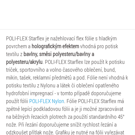
POLI-FLEX Starflex je nažehlovací flex fólie s hladkým
povrchem a
holografickým efektem
vhodná pro potisk
textilu z
bavlny, směsi polyesteru/bavlny a
polyesteru/akrylu
. POLI-FLEX Starflex lze použít k potisku
triček, sportovního a volno časového oblečení, bund,
mikin, tašek, reklamní předmětů a pod. Fólie není vhodná k
potisku textilu z Nylonu a látek či oblečení opatřeného
hydrofobní impregnací - v tomto případě doporučujeme
použít fólii
POLI-FLEX Nylon
. Fólie POLI-FLEX Starflex má
zpětně lepící podkladovou fólii a je ji možné zpracovávat
na běžných řezacích plotrech za použití standardního 45°
nože. Při řezání doporučujeme snížit rychlost řezání a
odzkoušet přítlak nože. Grafiku je nutné na fólii vyřezávat