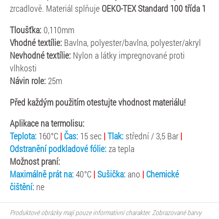
zrcadlově. Materiál splňuje
OEKO-TEX Standard 100 třída 1
Tloušťka:
0,110mm
Vhodné textílie:
Bavlna, polyester/bavlna, polyester/akryl
Nevhodné textílie:
Nylon a látky impregnované proti
vlhkosti
Návin role:
25m
Před každým použitím otestujte vhodnost materiálu!
Aplikace na termolisu:
Teplota:
160°C
|
Čas:
15 sec
|
Tlak:
střední / 3,5 Bar
|
Odstranění podkladové fólie:
za tepla
Možnost praní:
Maximálně prát na:
40°C
|
Sušička:
ano
|
Chemické
čištění:
ne
Produktové obrázky mají pouze informativní charakter. Zobrazované barvy