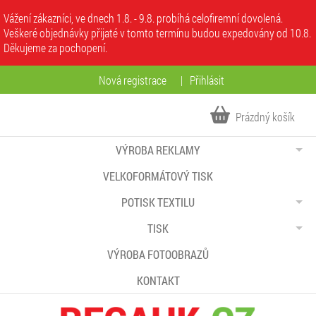
Vážení zákazníci, ve dnech 1.8. - 9.8. probíhá celofiremní dovolená.
Veškeré objednávky přijaté v tomto termínu budou expedovány od 10.8.
Děkujeme za pochopení.
Nová registrace
|
Přihlásit
Prázdný košík
VÝROBA REKLAMY
VELKOFORMÁTOVÝ TISK
POTISK TEXTILU
TISK
VÝROBA FOTOOBRAZŮ
KONTAKT