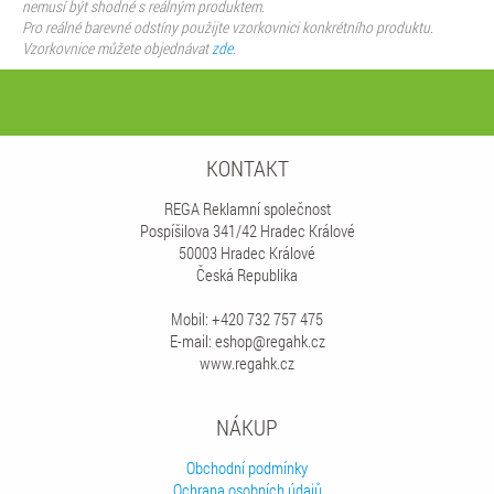
nemusí být shodné s reálným produktem.
Pro reálné barevné odstíny použijte vzorkovnici konkrétního produktu.
Vzorkovnice můžete objednávat
zde
.
KONTAKT
REGA Reklamní společnost
Pospíšilova 341/42 Hradec Králové
50003 Hradec Králové
Česká Republika
Mobil: +420 732 757 475
E-mail: eshop@regahk.cz
www.regahk.cz
NÁKUP
Obchodní podmínky
Ochrana osobních údajů