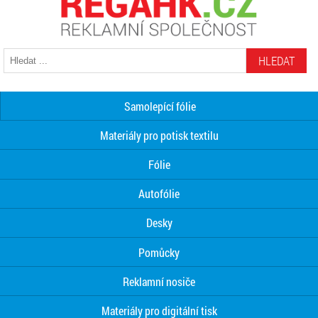
HLEDAT
Samolepící fólie
Materiály pro potisk textilu
Fólie
Autofólie
Desky
Pomůcky
Reklamní nosiče
Materiály pro digitální tisk