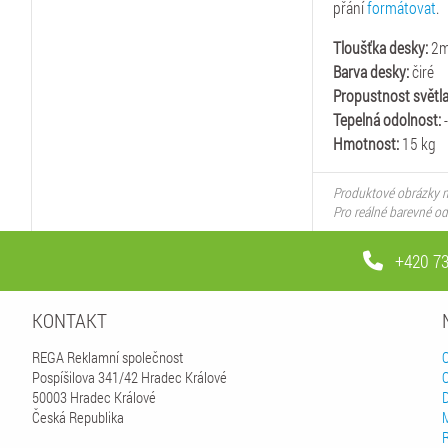
přání
formátovat
.
Tloušťka desky:
2
Barva desky:
čiré
Propustnost světla
Tepelná odolnost:
-
Hmotnost:
15 kg
Produktové obrázky m
Pro reálné barevné o
+420 73
KONTAKT
REGA Reklamní společnost
Pospíšilova 341/42 Hradec Králové
50003 Hradec Králové
Česká Republika