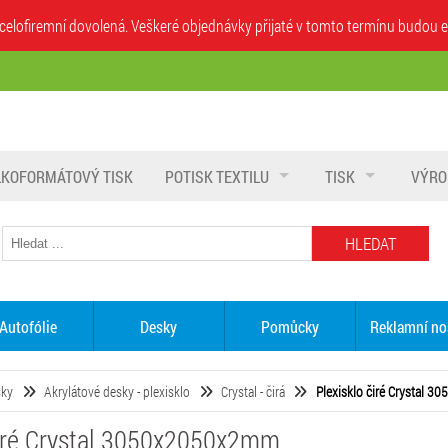
íhá celofiremní dovolená. Veškeré objednávky přijaté v tomto termínu budo
LKOFORMÁTOVÝ TISK
POTISK TEXTILU
TISK
VÝRO
HLEDAT
Autofólie
Desky
Pomůcky
Reklamní no
sky
Akrylátové desky - plexisklo
Crystal - čirá
Plexisklo čiré Crystal 
čiré Crystal 3050x2050x2mm