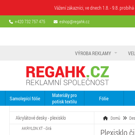
Vážení zákazníci, ve dnech 1.8. - 9.8. prob
+420 732 757 475
eshop@regahk.cz
VÝROBA REKLAMY
VE
Materiály pro
Samolepící fólie
Fólie
potisk textilu
Akrylátové desky - plexisklo
Domů
De
AKRYLON XT - čirá
Plexisklo 