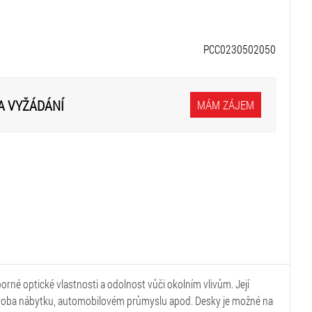
PCC0230502050
A VYŽÁDÁNÍ
MÁM ZÁJEM
orné optické vlastnosti a odolnost vůči okolním vlivům. Její
, výroba nábytku, automobilovém průmyslu apod. Desky je možné na