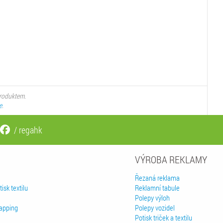
produktem.
e
.
/ regahk
VÝROBA REKLAMY
Řezaná reklama
isk textilu
Reklamní tabule
Polepy výloh
rapping
Polepy vozidel
Potisk triček a textilu