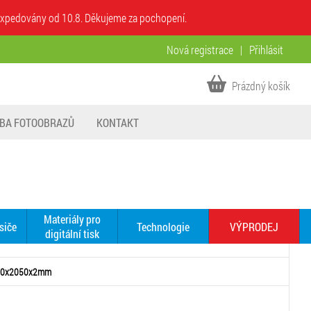
u expedovány od 10.8. Děkujeme za pochopení.
Nová registrace
|
Přihlásit
Prázdný košík
BA FOTOOBRAZŮ
KONTAKT
Materiály pro
siče
Technologie
VÝPRODEJ
digitální tisk
3050x2050x2mm