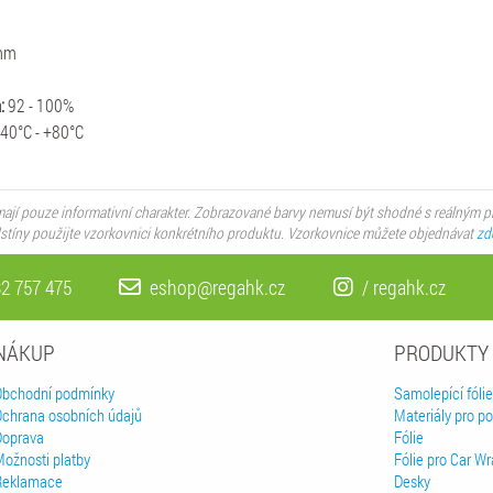
mm
:
92 - 100%
40°C - +80°C
ají pouze informativní charakter. Zobrazované barvy nemusí být shodné s reálným 
dstíny použijte vzorkovnici konkrétního produktu. Vzorkovnice můžete objednávat
zd
2 757 475
eshop@regahk.cz
/ regahk.cz
NÁKUP
PRODUKTY
Obchodní podmínky
Samolepící fólie
Ochrana osobních údajů
Materiály pro pot
Doprava
Fólie
Možnosti platby
Fólie pro Car W
Reklamace
Desky