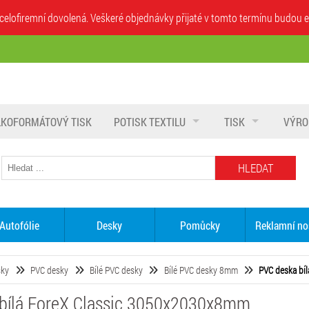
íhá celofiremní dovolená. Veškeré objednávky přijaté v tomto termínu budo
LKOFORMÁTOVÝ TISK
POTISK TEXTILU
TISK
VÝRO
HLEDAT
Autofólie
Desky
Pomůcky
Reklamní no
sky
PVC desky
Bílé PVC desky
Bílé PVC desky 8mm
PVC deska bí
bílá ForeX Classic 3050x2030x8mm