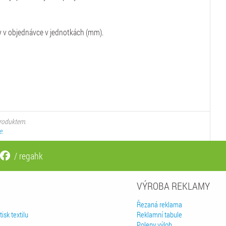
 v objednávce v jednotkách (mm).
produktem.
e
.
/ regahk
VÝROBA REKLAMY
Řezaná reklama
isk textilu
Reklamní tabule
Polepy výloh