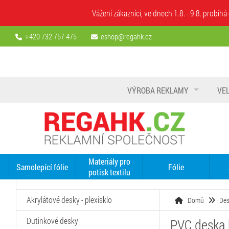
Vážení zákazníci, ve dnech 1.8. - 9.8. prob
+420 732 757 475
eshop@regahk.cz
VÝROBA REKLAMY
VE
Materiály pro
Samolepící fólie
Fólie
potisk textilu
Akrylátové desky - plexisklo
Domů
De
Dutinkové desky
PVC deska 