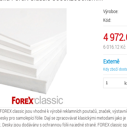
Výrobce:
Kód:
4 972
6 016.12 Kč
Externě
Kdy zboží dost
k
OREX classic jsou vhodné k výrobě reklamních poutačů, značek, výstavní
esky pro samolepící fólie. Dají se zpracovávat klasickými metodami jako je řez
t. Desky jsou dodávány s ochrannou fólii na jedné straně. FOREX classic