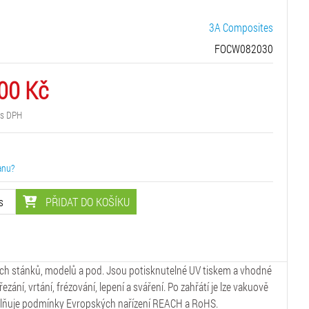
3A Composites
FOCW082030
.00 Kč
s DPH
anu?
PŘIDAT DO KOŠÍKU
s
ch stánků, modelů a pod. Jsou potisknutelné UV tiskem a vhodné
ání, vrtání, frézování, lepení a sváření. Po zahřátí je lze vakuově
 splňuje podmínky Evropských nařízení REACH a RoHS.