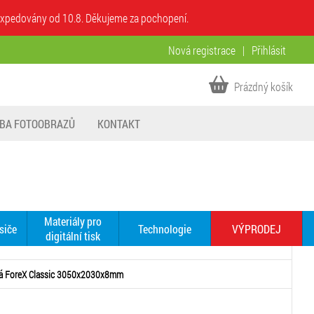
u expedovány od 10.8. Děkujeme za pochopení.
Nová registrace
|
Přihlásit
Prázdný košík
BA FOTOOBRAZŮ
KONTAKT
Materiály pro
siče
Technologie
VÝPRODEJ
digitální tisk
lá ForeX Classic 3050x2030x8mm