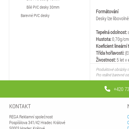
Bílé PVC desky 30mm
Formátování
Barevné PVC desky
Desky lze libovol
Tepelná odolnost:
Hustota:
0,70g/cm
Koeficient lineární
Třída hořlavosti:
(E
Živostnost:
5 let v
Produktové obrázky m
Pro reálné barevné o
+420 73
KONTAKT
REGA Reklamní společnost
Pospíšilova 341/42 Hradec Králové
50003 Hradec Králové