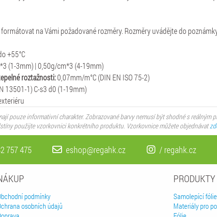
ně formátovat na Vámi požadované rozměry. Rozměry uvádějte do poznámky
do +55°C
*3 (1-3mm) | 0,50g/cm*3 (4-19mm)
 tepelné roztažnosti:
0,07mm/m°C (DIN EN ISO 75-2)
N 13501-1) C-s3 d0 (1-19mm)
 exteriéru
ají pouze informativní charakter. Zobrazované barvy nemusí být shodné s reálným 
dstíny použijte vzorkovnici konkrétního produktu. Vzorkovnice můžete objednávat
zd
2 757 475
eshop@regahk.cz
/ regahk.cz
NÁKUP
PRODUKTY
Obchodní podmínky
Samolepící fólie
Ochrana osobních údajů
Materiály pro pot
Doprava
Fólie