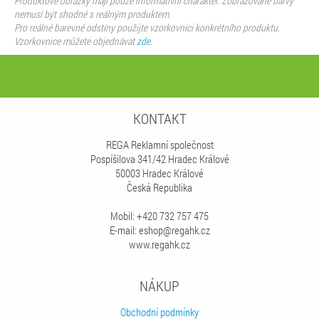
Produktové obrázky mají pouze informativní charakter. Zobrazované barvy
nemusí být shodné s reálným produktem.
Pro reálné barevné odstíny použijte vzorkovnici konkrétního produktu.
Vzorkovnice můžete objednávat
zde
.
KONTAKT
REGA Reklamní společnost
Pospíšilova 341/42 Hradec Králové
50003 Hradec Králové
Česká Republika
Mobil: +420 732 757 475
E-mail: eshop@regahk.cz
www.regahk.cz
NÁKUP
Obchodní podmínky