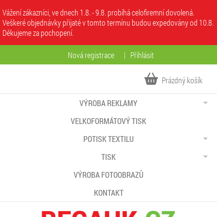
Vážení zákazníci, ve dnech 1.8. - 9.8. probíhá celofiremní dovolená.
Veškeré objednávky přijaté v tomto termínu budou expedovány od 10.8.
Děkujeme za pochopení.
Nová registrace
|
Přihlásit
Prázdný košík
VÝROBA REKLAMY
VELKOFORMÁTOVÝ TISK
POTISK TEXTILU
TISK
VÝROBA FOTOOBRAZŮ
KONTAKT