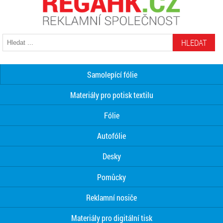
HLEDAT
Samolepící fólie
Materiály pro potisk textilu
Fólie
Autofólie
Desky
Pomůcky
Reklamní nosiče
Materiály pro digitální tisk