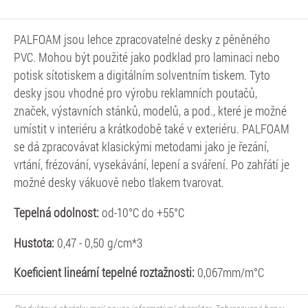
PALFOAM jsou lehce zpracovatelné desky z pěněného
PVC. Mohou být použité jako podklad pro laminaci nebo
potisk sítotiskem a digitálním solventním tiskem. Tyto
desky jsou vhodné pro výrobu reklamních poutačů,
značek, výstavních stánků, modelů, a pod., které je možné
umístit v interiéru a krátkodobě také v exteriéru. PALFOAM
se dá zpracovávat klasickými metodami jako je řezání,
vrtání, frézování, vysekávání, lepení a sváření. Po zahřátí je
možné desky vákuově nebo tlakem tvarovat.
Tepelná odolnost:
od-10°C do +55°C
Hustota:
0,47 - 0,50 g/cm*3
Koeficient lineární tepelné roztažnosti:
0,067mm/m°C