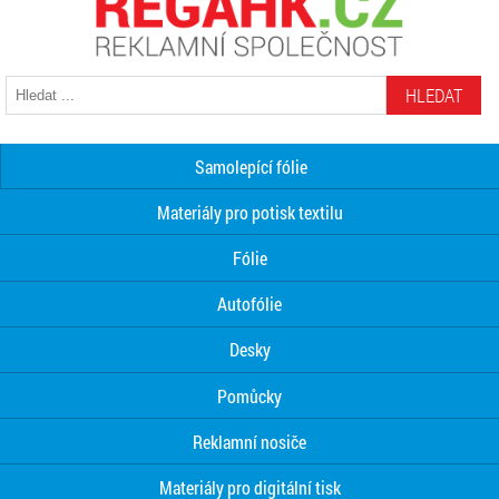
HLEDAT
Samolepící fólie
Materiály pro potisk textilu
Fólie
Autofólie
Desky
Pomůcky
Reklamní nosiče
Materiály pro digitální tisk