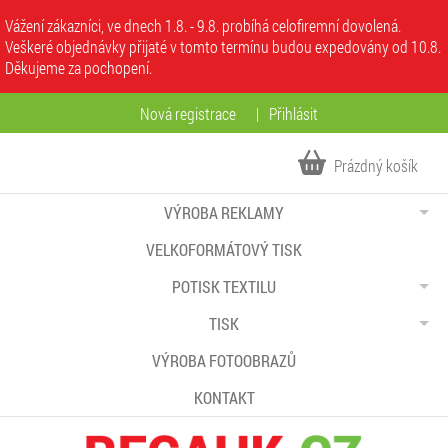
Vážení zákazníci, ve dnech 1.8. - 9.8. probíhá celofiremní dovolená.
Veškeré objednávky přijaté v tomto termínu budou expedovány od 10.8.
Děkujeme za pochopení.
Nová registrace
|
Přihlásit
Prázdný košík
VÝROBA REKLAMY
VELKOFORMÁTOVÝ TISK
POTISK TEXTILU
TISK
VÝROBA FOTOOBRAZŮ
KONTAKT