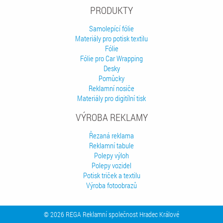
PRODUKTY
Samolepící fólie
Materiály pro potisk textilu
Fólie
Fólie pro Car Wrapping
Desky
Pomůcky
Reklamní nosiče
Materiály pro digitílní tisk
VÝROBA REKLAMY
Řezaná reklama
Reklamní tabule
Polepy výloh
Polepy vozidel
Potisk triček a textilu
Výroba fotoobrazů
© 2026 REGA Reklamní společnost Hradec Králové